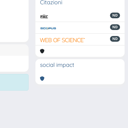
Citazioni
ND
ND
ND
social impact