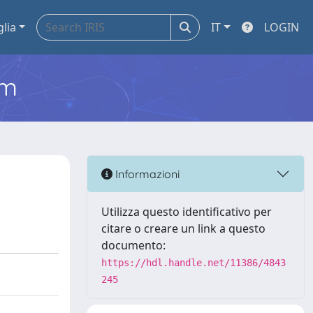
glia
IT
LOGIN
em
Informazioni
Utilizza questo identificativo per
citare o creare un link a questo
documento:
https://hdl.handle.net/11386/4843
245