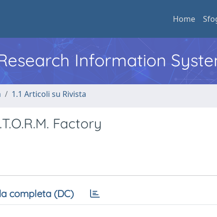
Home
Sfo
l Research Information Syst
a
1.1 Articoli su Rivista
T.O.R.M. Factory
a completa (DC)