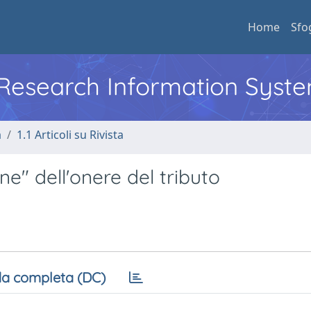
Home
Sfo
l Research Information Syst
a
1.1 Articoli su Rivista
e" dell'onere del tributo
a completa (DC)