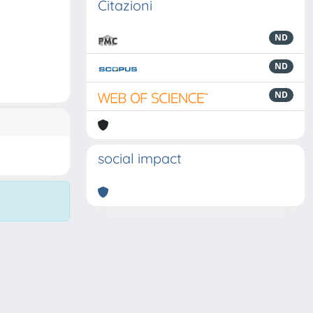
Citazioni
ND
ND
ND
social impact