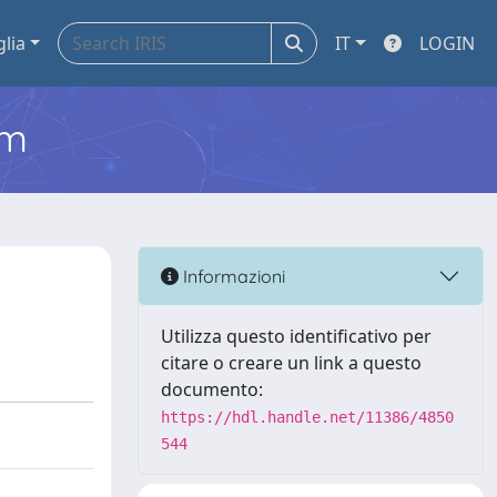
glia
IT
LOGIN
em
Informazioni
Utilizza questo identificativo per
citare o creare un link a questo
documento:
https://hdl.handle.net/11386/4850
544