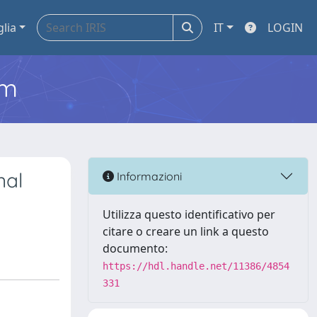
glia
IT
LOGIN
em
nal
Informazioni
Utilizza questo identificativo per
citare o creare un link a questo
documento:
https://hdl.handle.net/11386/4854
331