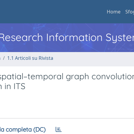
Home
Sfo
l Research Information Syst
a
1.1 Articoli su Rivista
spatial–temporal graph convolutio
 in ITS
a completa (DC)