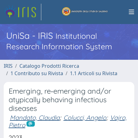
UniSa - IRIS
Institutional
Research Information System
IRIS
Catalogo Prodotti Ricerca
1 Contributo su Rivista
1.1 Articoli su Rivista
Emerging, re‐emerging and/or
atypically behaving infectious
diseases
Mandato, Claudia
;
Colucci, Angelo
;
Vajro,
Pietro
2023