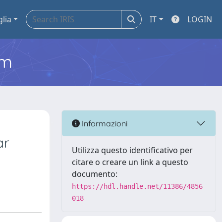
glia
IT
LOGIN
em
Informazioni
ar
Utilizza questo identificativo per
citare o creare un link a questo
documento:
https://hdl.handle.net/11386/4856
018