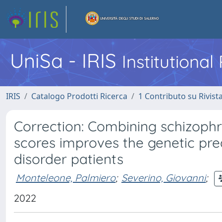
UniSa - IRIS
Institutiona
IRIS
Catalogo Prodotti Ricerca
1 Contributo su Rivist
Correction: Combining schizophr
scores improves the genetic pred
disorder patients
Monteleone, Palmiero
;
Severino, Giovanni
;
2022