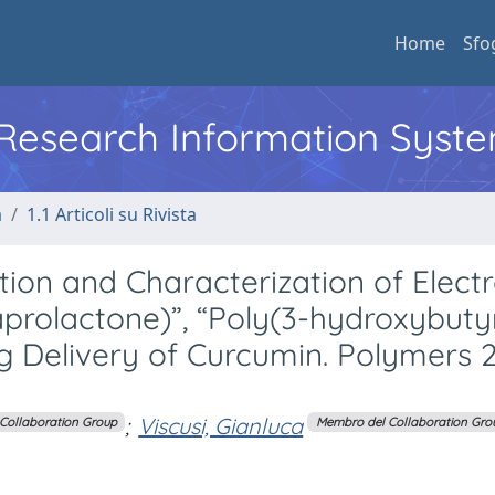
Home
Sfo
l Research Information Syst
a
1.1 Articoli su Rivista
cation and Characterization of Elec
rolactone)”, “Poly(3-hydroxybuty
g Delivery of Curcumin. Polymers 
;
Viscusi, Gianluca
Collaboration Group
Membro del Collaboration Gro