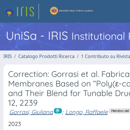
UniSa - IRIS
Institutiona
IRIS
Catalogo Prodotti Ricerca
1 Contributo su Rivist
Correction: Gorrasi et al. Fabri
Membranes Based on “Poly(ε-cap
and Their Blend for Tunable Dru
12, 2239
Gorrasi, Giuliana
;
Longo, Raffaele
Membro del 
2023