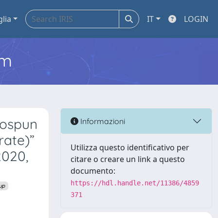
glia
IT
LOGIN
em
trospun
Informazioni
rate)”
Utilizza questo identificativo per
2020,
citare o creare un link a questo
documento:
https://hdl.handle.net/11386/4859
up
371