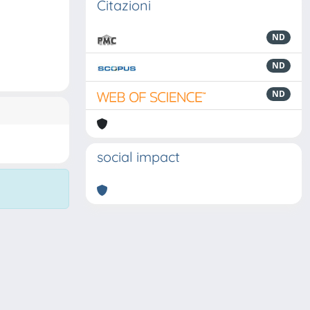
Citazioni
ND
ND
ND
social impact