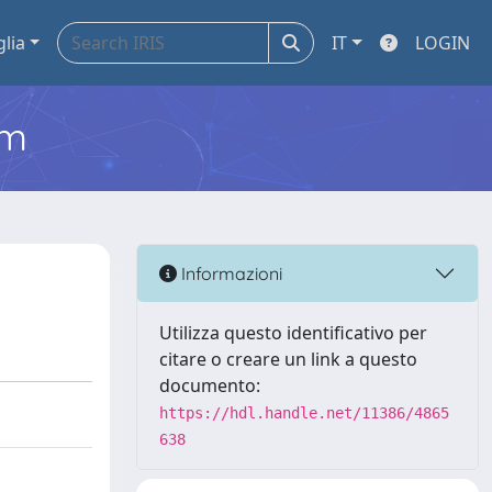
glia
IT
LOGIN
em
Informazioni
Utilizza questo identificativo per
citare o creare un link a questo
documento:
https://hdl.handle.net/11386/4865
638