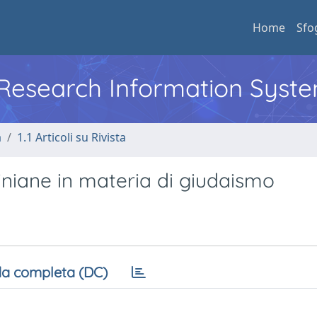
Home
Sfo
l Research Information Syst
a
1.1 Articoli su Rivista
tiniane in materia di giudaismo
a completa (DC)