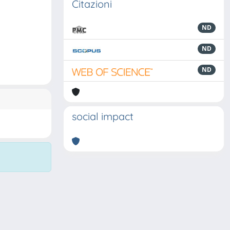
Citazioni
ND
ND
ND
social impact