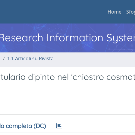
Home
Sfo
l Research Information Syst
a
1.1 Articoli su Rivista
tulario dipinto nel 'chiostro cosma
a completa (DC)