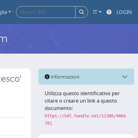
glia
IT
LOGIN
em
tesco'
Informazioni
Utilizza questo identificativo per
citare o creare un link a questo
documento:
https://hdl.handle.net/11386/4866
781