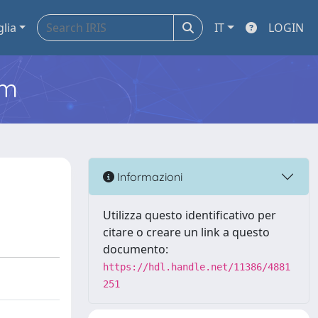
glia
IT
LOGIN
em
Informazioni
Utilizza questo identificativo per
citare o creare un link a questo
documento:
https://hdl.handle.net/11386/4881
251