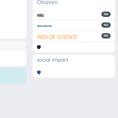
Citazioni
ND
ND
ND
social impact