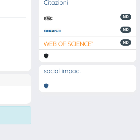
Citazioni
ND
ND
ND
social impact