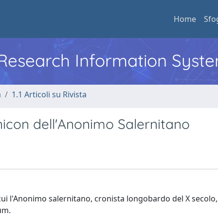
Home
Sfo
l Research Information Syst
a
1.1 Articoli su Rivista
icon dell'Anonimo Salernitano
ui l'Anonimo salernitano, cronista longobardo del X secolo,
um.