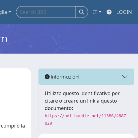
glia
IT
LOGIN
em
Informazioni
Utilizza questo identificativo per
citare o creare un link a questo
documento:
https://hdl.handle.net/11386/4887
029
 compilò la