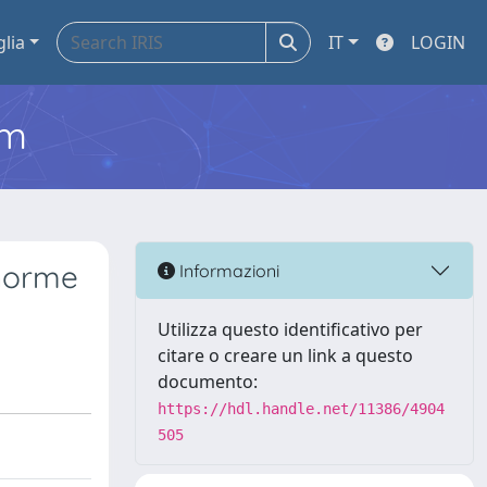
glia
IT
LOGIN
em
 norme
Informazioni
Utilizza questo identificativo per
citare o creare un link a questo
documento:
https://hdl.handle.net/11386/4904
505