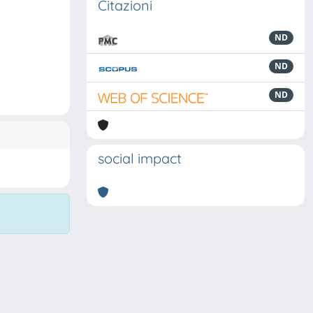
Citazioni
ND
ND
ND
social impact