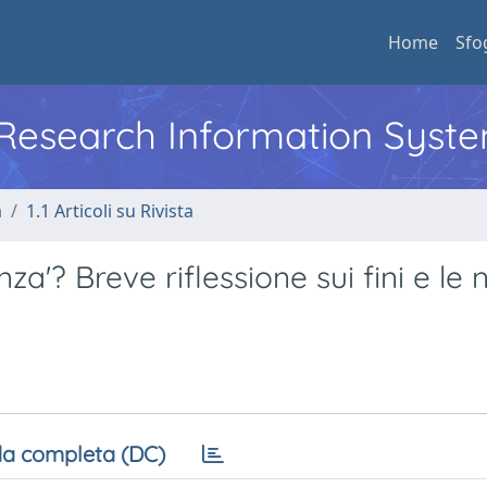
Home
Sfo
l Research Information Syst
a
1.1 Articoli su Rivista
'? Breve riflessione sui fini e le
a completa (DC)