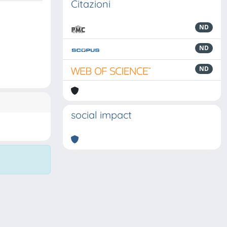
Citazioni
ND
ND
ND
social impact