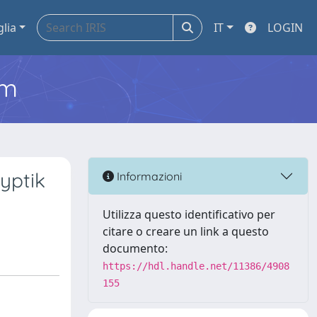
glia
IT
LOGIN
em
yptik
Informazioni
Utilizza questo identificativo per
citare o creare un link a questo
documento:
https://hdl.handle.net/11386/4908
155