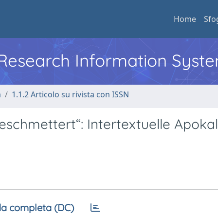
Home
Sfo
l Research Information Syst
a
1.1.2 Articolo su rivista con ISSN
chmettert“: Intertextuelle Apokal
a completa (DC)