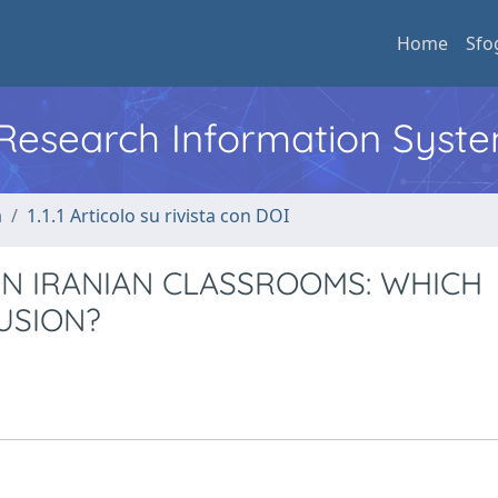
Home
Sfo
l Research Information Syst
a
1.1.1 Articolo su rivista con DOI
IN IRANIAN CLASSROOMS: WHICH
USION?