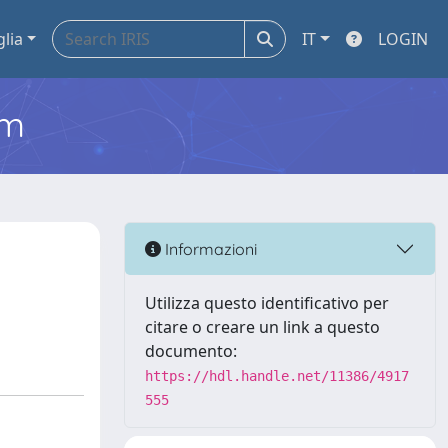
glia
IT
LOGIN
em
Informazioni
Utilizza questo identificativo per
citare o creare un link a questo
documento:
https://hdl.handle.net/11386/4917
555