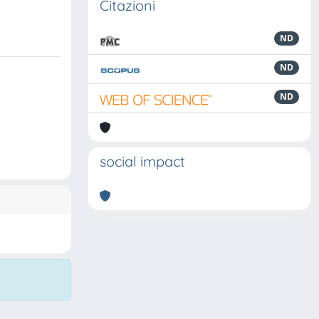
Citazioni
ND
ND
ND
social impact