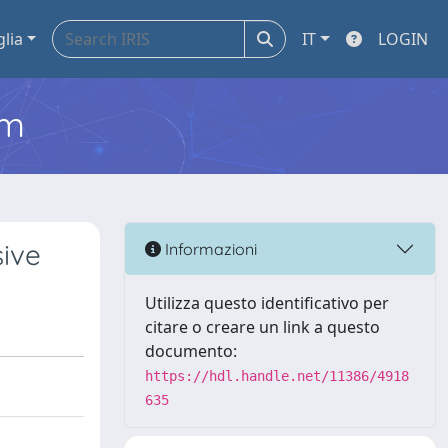
glia
IT
LOGIN
em
sive
Informazioni
Utilizza questo identificativo per
citare o creare un link a questo
documento:
https://hdl.handle.net/11386/4918
635