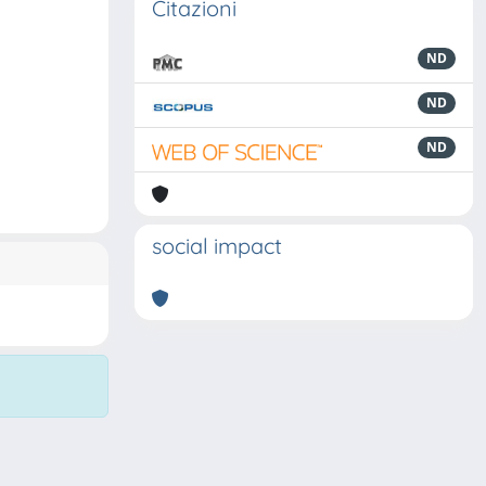
Citazioni
ND
ND
ND
social impact