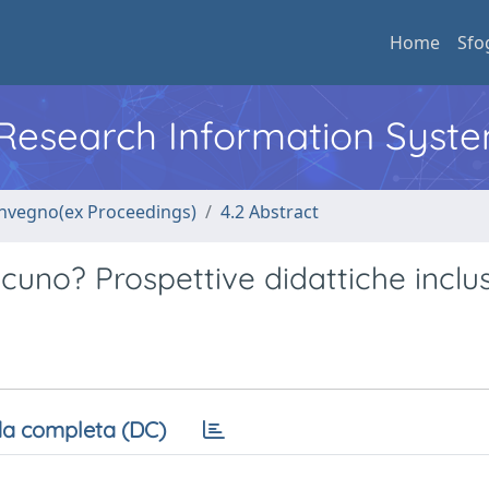
Home
Sfo
l Research Information Syst
convegno(ex Proceedings)
4.2 Abstract
ascuno? Prospettive didattiche inclu
a completa (DC)