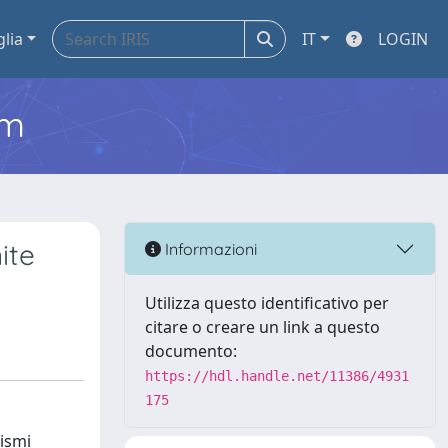
glia
IT
LOGIN
em
ite
Informazioni
Utilizza questo identificativo per
citare o creare un link a questo
documento:
https://hdl.handle.net/11386/4931
175
nismi