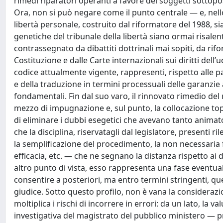
rimedi riparatori operanti a favore dei soggetti sottopost
Ora, non si può negare come il punto centrale — e, nell
libertà personale, costruito dal riformatore del 1988, sia
genetiche del tribunale della libertà siano ormai risale
contrassegnato da dibattiti dottrinali mai sopiti, da rifor
Costituzione e dalle Carte internazionali sui diritti de
codice attualmente vigente, rappresenti, rispetto alle p
e della traduzione in termini processuali delle garanzie 
fondamentali. Fin dal suo varo, il rinnovato rimedio del
mezzo di impugnazione e, sul punto, la collocazione topo
di eliminare i dubbi esegetici che avevano tanto animato i
che la disciplina, riservatagli dal legislatore, presenti ri
la semplificazione del procedimento, la non necessaria f
efficacia, etc. — che ne segnano la distanza rispetto ai d
altro punto di vista, esso rappresenta una fase eventua
consentire a posteriori, ma entro termini stringenti, que
giudice. Sotto questo profilo, non è vana la consideraz
moltiplica i rischi di incorrere in errori: da un lato, la 
investigativa del magistrato del pubblico ministero — pre