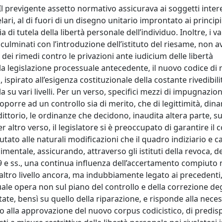
 Il previgente assetto normativo assicurava ai soggetti inter
lari, al di fuori di un disegno unitario improntato ai principi
di tutela della libertà personale dell’individuo. Inoltre, i va
o culminati con l’introduzione dell’istituto del riesame, non 
dei rimedi contro le privazioni ante iudicium delle libertà
la legislazione processuale antecedente, il nuovo codice di r
pirato all’esigenza costituzionale della costante rivedibili
la su vari livelli. Per un verso, specifici mezzi di impugnazion
toporre ad un controllo sia di merito, che di legittimità, din
dittorio, le ordinanze che decidono, inaudita altera parte, su
r altro verso, il legislatore si è preoccupato di garantire il 
tato alle naturali modificazioni che il quadro indiziario e c
mentale, assicurando, attraverso gli istituti della revoca, de
299 e ss., una continua influenza dell’accertamento compiuto 
ltro livello ancora, ma indubbiamente legato ai precedenti, 
 quale opera non sul piano del controllo e della correzione deg
ate, bensì su quello della riparazione, e risponde alla neces
ino alla approvazione del nuovo corpus codicistico, di predis