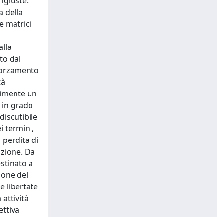
ingiuste.
a della
le matrici
alla
to dal
fforzamento
tà
ilimente un
é in grado
discutibile
i termini,
 perdita di
sazione. Da
estinato a
ione del
e libertate
 attività
ettiva