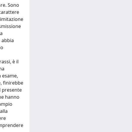
are. Sono
carattere
limitazione
asmissione
la
e abbia
to
l
ssi, è il
na
in esame,
, finirebbe
l presente
 che hanno
 ampio
alla
ere
comprendere