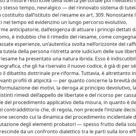
i a misure restrittive della libertà personale poi rivelatesi 
o stesso tempo, nevralgico — del rinnovato sistema di tutel
 costituito dall’istituto del riesame ex art. 309. Nonostante 
nti nel tempo ed evidenzino un lungo percorso evolutivo,
me anticipatorie, dall’esigenza di attuare i principi dettati d
ll’uomo, è indubbio che il rimedio del riesame, come congegna
assate esperienze, un’autentica svolta nell’orizzonte del ra
a tutela della persona ristretta ante iudicium delle sue liber
 riesame ha presentato una natura ibrida. Esso è indiscutib
grafica, che gli ha riservato il nuovo codice, è già di per s
l dibattito dottrinale pre-riforma. Tuttavia, è altrettanto in
levanti profili di atipicità — per quanto concerne la brevità de
ormulazione dei motivi, la deroga al principio devolutivo, la
istinti rimedi dell’appello de libertate e del ricorso per cas
le del procedimento applicativo della misura, in quanto è d
l contraddittorio che, di regola, non precede l’iniziale decis
ione secondo cui la dinamica del procedimento incidentale d
valutazione degli elementi probatori — spesso frutto della sola
scinde da un confronto dialettico tra le parti sulla loro eff