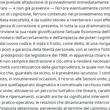
tazione prelude all’adozione di provvedimenti immediatamente 
arare — e non già prevenire — l’errore eventualmente com
esso di cognizione, l’errore contenuto nel provvedimento im
ta esecutività, è da subito idoneo a riverberare i suoi effe
sigenza di correzione si presenta, in tutta la sua drammaticità
nviene la sua reale giustificazione l’attuale fisionomia dell’i
snodarsi dell’accertamento e dell’ampiezza dei poteri cogniti
 dal nuovo codice, è stata il frutto, come detto, di una riorg
posti a garanzia della libertà personale, con al centro l’isti
predisposto dal legislatore del 1988, in apparenza chiaro e l
 di non semplice decifrazione e ciò, oltre a rendere necessari
attività concretizzatrice della giurisprudenza, la quale non h
ico che, guardato da vicino, si è presentato lacunoso. I cont
to, in innumerevoli occasioni, il ricorso alle Sezioni unite, 
icitare quell’apparato dogmatico e concettuale racchiuso nell
 unite, attraverso un percorso tutt’altro che lineare, caratt
e e ripensamenti, scanditi anche da significativi interventi
e e pratico-operativo, le relazioni che dinamicamente intercor
r l’ingiusta detenzione, pervenendo al termine del cammino 