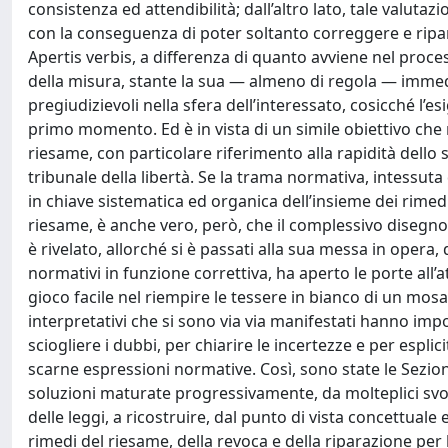
consistenza ed attendibilità; dall’altro lato, tale valu
con la conseguenza di poter soltanto correggere e rip
Apertis verbis, a differenza di quanto avviene nel proc
della misura, stante la sua — almeno di regola — immedia
pregiudizievoli nella sfera dell’interessato, cosicché l’e
primo momento. Ed è in vista di un simile obiettivo che ri
riesame, con particolare riferimento alla rapidità dello 
tribunale della libertà. Se la trama normativa, intessuta
in chiave sistematica ed organica dell’insieme dei rimedi 
riesame, è anche vero, però, che il complessivo disegno 
è rivelato, allorché si è passati alla sua messa in opera,
normativi in funzione correttiva, ha aperto le porte all’
gioco facile nel riempire le tessere in bianco di un mosa
interpretativi che si sono via via manifestati hanno impos
sciogliere i dubbi, per chiarire le incertezze e per espl
scarne espressioni normative. Così, sono state le Sezioni
soluzioni maturate progressivamente, da molteplici svolt
delle leggi, a ricostruire, dal punto di vista concettual
rimedi del riesame, della revoca e della riparazione pe