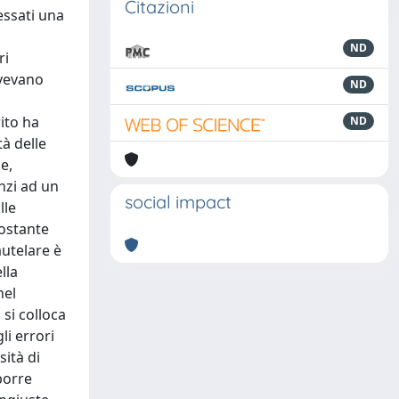
Citazioni
essati una
ND
ri
avevano
ND
ito ha
ND
tà delle
e,
anzi ad un
social impact
lle
costante
autelare è
lla
nel
si colloca
li errori
sità di
porre