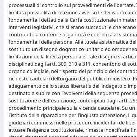
processuali di controllo sui provvedimenti de libertate.
limitata possibilità di reazione avverso le decisioni caute
fondamentali dettati dalla Carta costituzionale in materia 
interventi legislativi, che si erano succeduti e che eran
contribuito a conferire organicità e coerenza al sistema 
fondamentali della persona. Alla tutela asistematica del
sostituito un disegno dogmatico unitario ed omogeneo, is
limitazioni della libertà personale. Tale disegno si artico
disciplinati dagli artt. 309, 310 e 311, consentono di sot
organo collegiale, nel rispetto del principio del contrad
richieste cautelari dell’organo del pubblico ministero. Pe
adeguamento dello status libertatis dell’indagato o impu
destinato a subire con l’evolversi della sequenza procedi
sostituzione e dell’estinzione, contemplati dagli artt. 
procedimento principale sulla vicenda cautelare. Su un a
l’istituto della riparazione per l’ingiusta detenzione, il
giudiziari commessi nelle procedure incidentali de libert
attuare l’esigenza costituzionale, rimasta indecifrata f