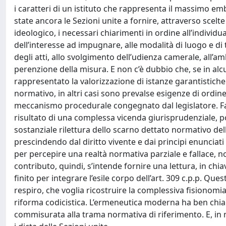
i caratteri di un istituto che rappresenta il massimo em
state ancora le Sezioni unite a fornire, attraverso scel
ideologico, i necessari chiarimenti in ordine all’individ
dell’interesse ad impugnare, alle modalità di luogo e d
degli atti, allo svolgimento dell’udienza camerale, all’
perenzione della misura. E non c’è dubbio che, se in alc
rappresentato la valorizzazione di istanze garantistic
normativo, in altri casi sono prevalse esigenze di ordine
meccanismo procedurale congegnato dal legislatore. Fatto
risultato di una complessa vicenda giurisprudenziale, p
sostanziale rilettura dello scarno dettato normativo dell
prescindendo dal diritto vivente e dai principi enuncia
per percepire una realtà normativa parziale e fallace, 
contributo, quindi, s’intende fornire una lettura, in chia
finito per integrare l’esile corpo dell’art. 309 c.p.p. Qu
respiro, che voglia ricostruire la complessiva fisionomia
riforma codicistica. L’ermeneutica moderna ha ben chi
commisurata alla trama normativa di riferimento. E, in