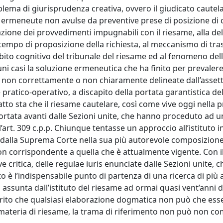
blema di giurisprudenza creativa, ovvero il giudicato cautel
te ermeneute non avulse da preventive prese di posizione di 
uazione dei provvedimenti impugnabili con il riesame, alla de
i tempo di proposizione della richiesta, al meccanismo di tr
ambito cognitivo del tribunale del riesame ed al fenomeno del
uni casi la soluzione ermeneutica che ha finito per prevaler
he non correttamente o non chiaramente delineate dall’asset
 pratico-operativo, a discapito della portata garantistica de
 sta che il riesame cautelare, così come vive oggi nella pra
ortata avanti dalle Sezioni unite, che hanno proceduto ad u
’art. 309 c.p.p. Chiunque tentasse un approccio all’istituto 
ti dalla Suprema Corte nella sua più autorevole composizione
non corrispondente a quella che è attualmente vigente. Con i
ve critica, delle regulae iuris enunciate dalle Sezioni unite,
esto è l’indispensabile punto di partenza di una ricerca di più
 assunta dall’istituto del riesame ad ormai quasi vent’anni d
arito che qualsiasi elaborazione dogmatica non può che ess
 materia di riesame, la trama di riferimento non può non 