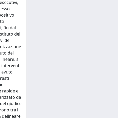
esecutivi,
messo.
positivo
tti
, fin dal
stituto del
vi del
anizzazione
tuto del
ineare, si
 interventi
a avuto
rasti
per
e rapide e
erizzato da
 del giudice
rono tra i
a delineare