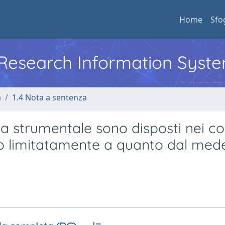
Home
Sfo
l Research Information Syst
a
1.4 Nota a sentenza
sa strumentale sono disposti nei co
ato limitatamente a quanto dal me