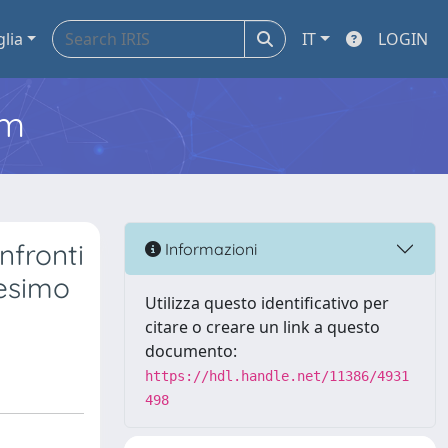
glia
IT
LOGIN
em
nfronti
Informazioni
desimo
Utilizza questo identificativo per
citare o creare un link a questo
documento:
https://hdl.handle.net/11386/4931
498