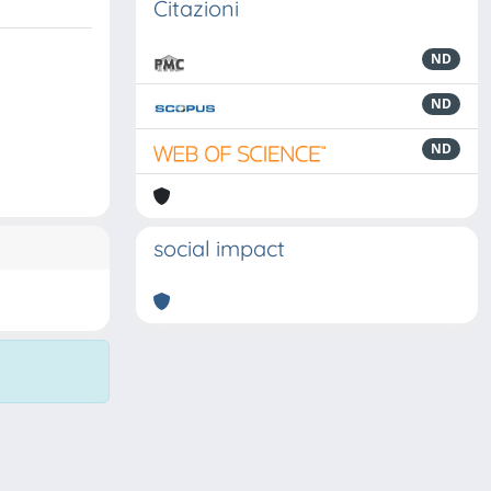
Citazioni
ND
ND
ND
social impact