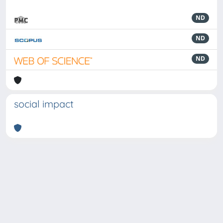
ND
ND
ND
social impact
Powered by
IRIS
-
about IRIS
-