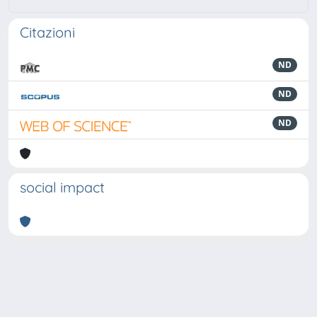
Citazioni
ND
ND
ND
social impact