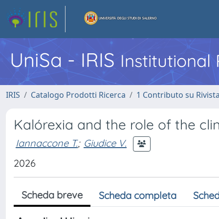
UniSa - IRIS
Institutiona
IRIS
Catalogo Prodotti Ricerca
1 Contributo su Rivist
Kalórexia and the role of the clin
Iannaccone T.
;
Giudice V.
2026
Scheda breve
Scheda completa
Sched