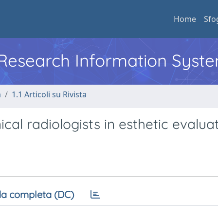
Home
Sfo
l Research Information Syst
a
1.1 Articoli su Rivista
ical radiologists in esthetic evalua
a completa (DC)