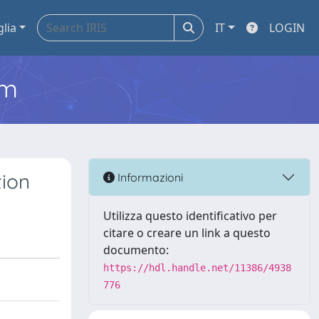
glia
IT
LOGIN
em
tion
Informazioni
Utilizza questo identificativo per
citare o creare un link a questo
documento:
https://hdl.handle.net/11386/4938
776