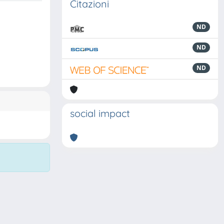
Citazioni
ND
ND
ND
social impact