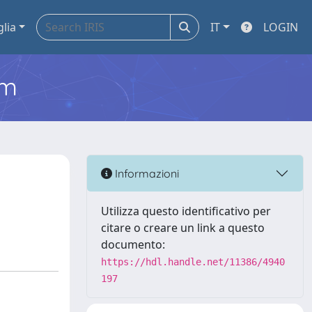
glia
IT
LOGIN
em
Informazioni
Utilizza questo identificativo per
citare o creare un link a questo
documento:
https://hdl.handle.net/11386/4940
197