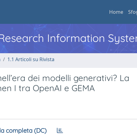
Home
Sfo
l Research Information Syst
a
1.1 Articoli su Rivista
nell’era dei modelli generativi? La
hen I tra OpenAI e GEMA
a completa (DC)