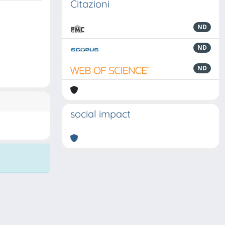
Citazioni
ND
ND
ND
social impact