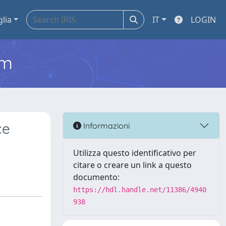
glia
IT
LOGIN
em
ce
Informazioni
Utilizza questo identificativo per
citare o creare un link a questo
documento:
https://hdl.handle.net/11386/4940
938