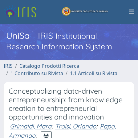
UniSa - IRIS
Institutional
Research Information System
IRIS
Catalogo Prodotti Ricerca
1 Contributo su Rivista
1.1 Articoli su Rivista
Conceptualizing data-driven
entrepreneurship: from knowledge
creation to entrepreneurial
opportunities and innovation
Grimaldi, Mara
;
Troisi, Orlando
;
Papa,
Armando
;