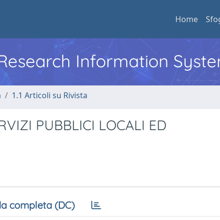
Home
Sfo
l Research Information Syst
a
1.1 Articoli su Rivista
RVIZI PUBBLICI LOCALI ED
a completa (DC)