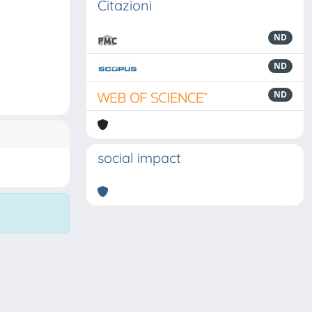
Citazioni
ND
ND
ND
social impact