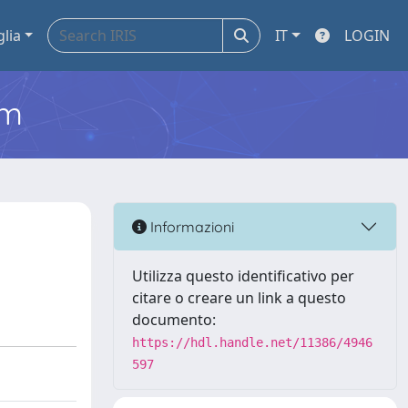
glia
IT
LOGIN
em
Informazioni
Utilizza questo identificativo per
citare o creare un link a questo
documento:
https://hdl.handle.net/11386/4946
597