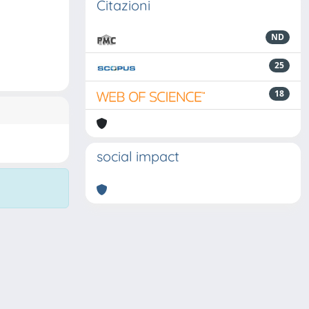
Citazioni
ND
25
18
social impact