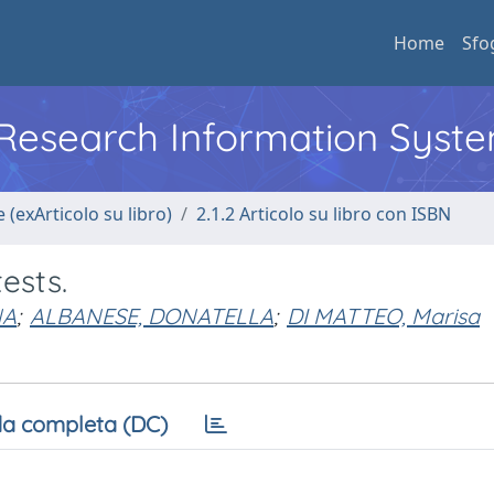
Home
Sfo
l Research Information Syst
 (exArticolo su libro)
2.1.2 Articolo su libro con ISBN
ests.
NA
;
ALBANESE, DONATELLA
;
DI MATTEO, Marisa
a completa (DC)