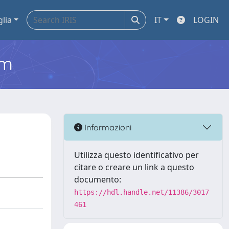
glia
IT
LOGIN
em
Informazioni
Utilizza questo identificativo per
citare o creare un link a questo
documento:
https://hdl.handle.net/11386/3017
461