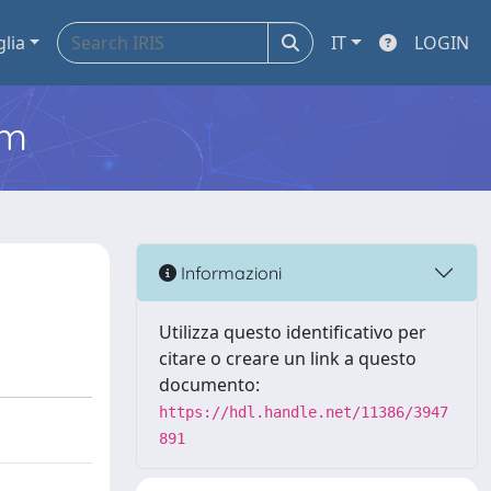
glia
IT
LOGIN
em
Informazioni
Utilizza questo identificativo per
citare o creare un link a questo
documento:
https://hdl.handle.net/11386/3947
891