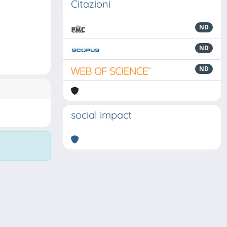
Citazioni
ND
ND
ND
social impact