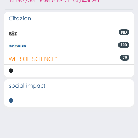
https://hdl.handle.net/11386/4480259
Citazioni
ND
100
79
social impact