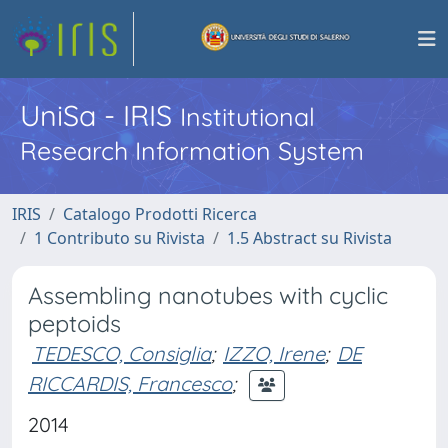
UniSa - IRIS
Institutional
Research Information System
IRIS
Catalogo Prodotti Ricerca
1 Contributo su Rivista
1.5 Abstract su Rivista
Assembling nanotubes with cyclic
peptoids
TEDESCO, Consiglia
;
IZZO, Irene
;
DE
RICCARDIS, Francesco
;
2014