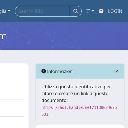
glia
IT
LOGIN
em
Informazioni
Utilizza questo identificativo per
citare o creare un link a questo
documento:
https://hdl.handle.net/11386/4675
531