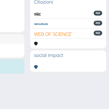
Citazioni
ND
ND
ND
social impact