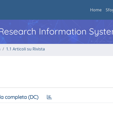
Home
Sfo
l Research Information Syst
a
1.1 Articoli su Rivista
a completa (DC)