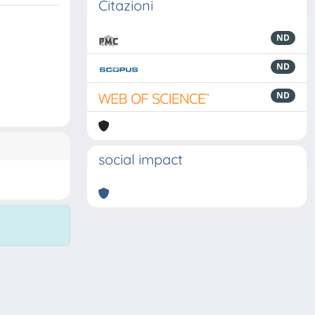
Citazioni
ND
ND
ND
social impact