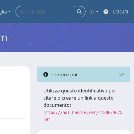
glia
IT
LOGIN
em
Informazioni
Utilizza questo identificativo per
citare o creare un link a questo
documento:
https://hdl.handle.net/11386/4675
542