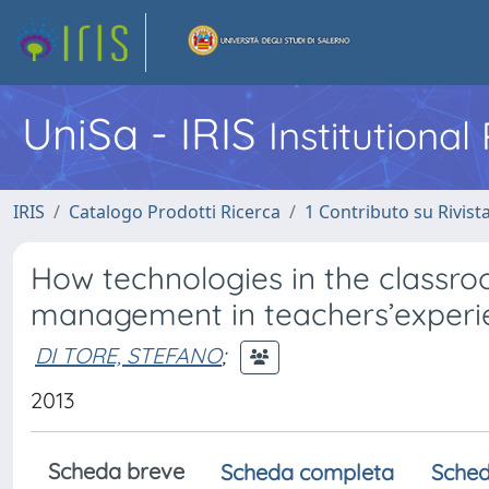
UniSa - IRIS
Institutiona
IRIS
Catalogo Prodotti Ricerca
1 Contributo su Rivist
How technologies in the classr
management in teachers’experi
DI TORE, STEFANO
;
2013
Scheda breve
Scheda completa
Sched