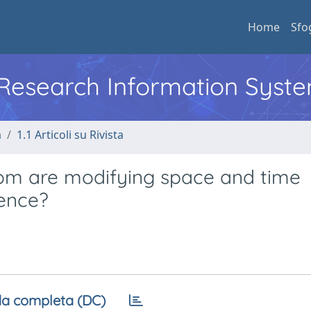
Home
Sfo
l Research Information Syst
a
1.1 Articoli su Rivista
oom are modifying space and time
ence?
a completa (DC)