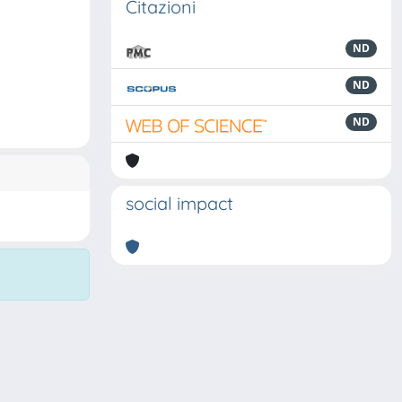
Citazioni
ND
ND
ND
social impact