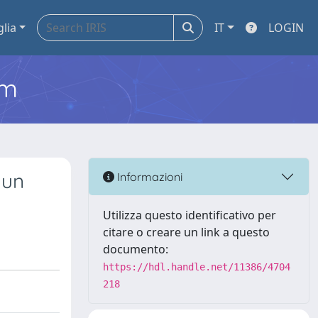
glia
IT
LOGIN
em
 un
Informazioni
Utilizza questo identificativo per
citare o creare un link a questo
documento:
https://hdl.handle.net/11386/4704
218