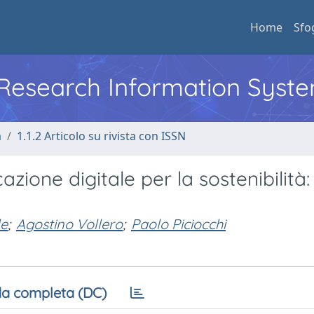
Home
Sfo
l Research Information Syst
a
1.1.2 Articolo su rivista con ISSN
zione digitale per la sostenibilità:
le
;
Agostino Vollero
;
Paolo Piciocchi
a completa (DC)