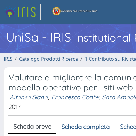
UniSa - IRIS
Institutiona
IRIS
Catalogo Prodotti Ricerca
1 Contributo su Rivist
Valutare e migliorare la comunica
modello operativo per i siti web
Alfonso Siano
;
Francesca Conte
;
Sara Amabi
2017
Scheda breve
Scheda completa
Sched