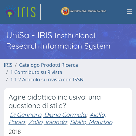
UniSa - IRIS
Institutional
Research Information System
IRIS
Catalogo Prodotti Ricerca
1 Contributo su Rivista
1.1.2 Articolo su rivista con ISSN
Agire didattico inclusivo: una
questione di stile?
Di Gennaro, Diana Carmela
;
Aiello,
Paola
;
Zollo, Iolanda
;
Sibilio, Maurizio
2018