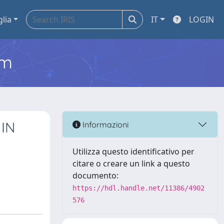
glia
IT
LOGIN
em
 IN
Informazioni
Utilizza questo identificativo per
citare o creare un link a questo
documento:
https://hdl.handle.net/11386/4902
576