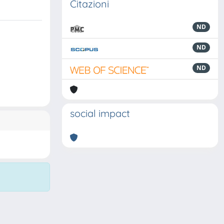
Citazioni
ND
ND
ND
social impact