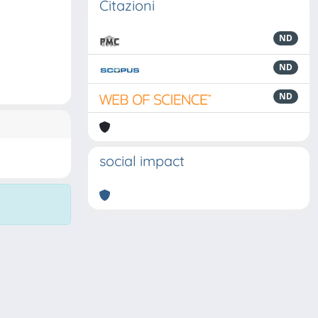
Citazioni
ND
ND
ND
social impact