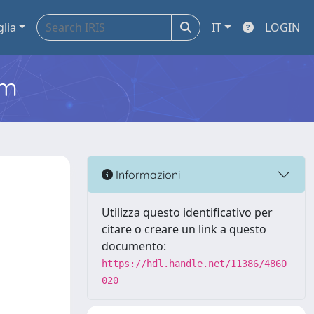
glia
IT
LOGIN
em
Informazioni
Utilizza questo identificativo per
citare o creare un link a questo
documento:
https://hdl.handle.net/11386/4860
020