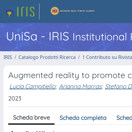
UniSa - IRIS
Institutiona
IRIS
Catalogo Prodotti Ricerca
1 Contributo su Rivist
Augmented reality to promote cul
Lucia Campitiello
;
Arianna Marras
;
Stefano D
2023
Scheda breve
Scheda completa
Sched