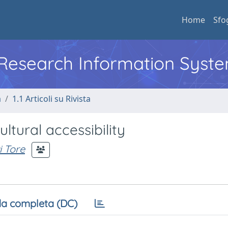
Home
Sfo
l Research Information Syst
a
1.1 Articoli su Rivista
tural accessibility
i Tore
a completa (DC)